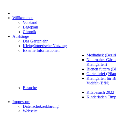
Willkommen
Vorstand
Lageplan
Chronik
Aushänge
Das Gartenjahr
Kleingärtnerische Nutzung
Externe Informationen
Mediathek (Bezir
Naturnahes Gärt
Kleingärten)
Bienen füttern (
Gartenbrief (Pfla
Kleingärten für B
Vielfalt (BfN)
Besuche
Kitabesuch 2022
Kinderladen Timp
Impressum
Datenschutzerklärung
Webseite